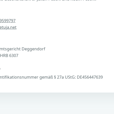
 9599797
tuja.net
 Amtsgericht Deggendorf
 HRB 6307
D
ntifikationsnummer gemäß § 27a UStG: DE456447639