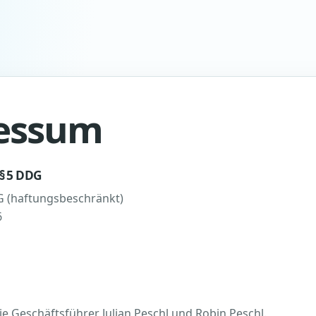
essum
§ 5 DDG
G (haftungsbeschränkt)
6
ie Geschäftsführer Julian Peschl und Robin Peschl.